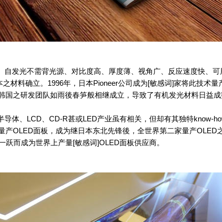
自发光不需背光源、对比度高、厚度薄、视角广、反应速度快、可用
组件及基本之材料确立。1996年，日本Pioneer公司成为[敏感词]家将
韩国之研发团队如雨後春笋般相继成立，导致了有机发光材料日益成
、LCD、CD-R甚或LED产业虽有相关，但却有其独特know-h
量产OLED面板，成为继日本东北先锋後，全世界第二家量产OLED之面板
量，一跃而成为世界上产量[敏感词]OLED面板供应商。