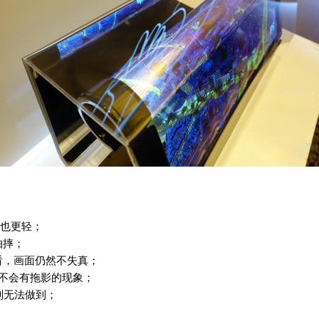
量也更轻；
怕摔；
看，画面仍然不失真；
]不会有拖影的现象；
则无法做到；