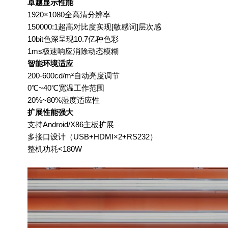
卓越显示性能
1920×1080
全高清分辨率
150000:1
超高对比度实现[敏感词]层次感
10bit
色深呈现
10.7
亿种色彩
1ms
极速响应消除动态模糊
智能环境适应
200-600cd/m²
自动亮度调节
0℃~40℃
宽温工作范围
20%~80%
湿度适应性
扩展性能强大
支持
Android/X86
主板扩展
多接口设计（
USB+HDMI×2+RS232
）
整机功耗
<180W