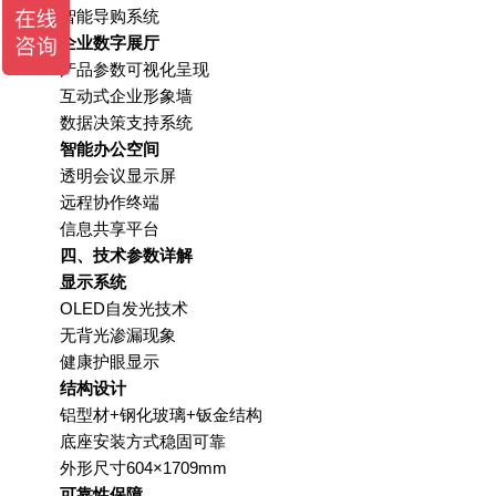
智能导购系统
企业数字展厅
产品参数可视化呈现
互动式企业形象墙
数据决策支持系统
智能办公空间
透明会议显示屏
远程协作终端
信息共享平台
四、技术参数详解
显示系统
OLED
自发光技术
无背光渗漏现象
健康护眼显示
结构设计
铝型材
+
钢化玻璃
+
钣金结构
底座安装方式稳固可靠
外形尺寸
604×1709mm
可靠性保障