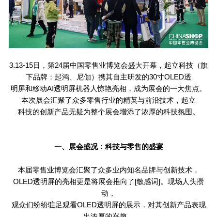
3.13-15
日，第
24
届中国零售业博览会盛大开幕，起立科技（旗
下品牌：起鸿、尼伽）携其自主研发的
30
寸
OLED
透
明屏和移动
AI
透明屏机器人惊艳亮相，成为展会的一大焦点。
本次展会汇聚了众多零售行业的精英与前沿技术，起立
科技的创新产品无疑为整个展会增添了浓厚的科技氛围。
一、展会盛况：科技与零售的盛宴
本届零售业博览会汇聚了众多业内知名品牌与创新技术，
OLED
透明屏的亮相更是将展会推向了[敏感词]。现场人头攒
动，
观众们纷纷驻足观看
OLED
透明屏的展示，对其创新产品表现
出浓厚的兴趣。