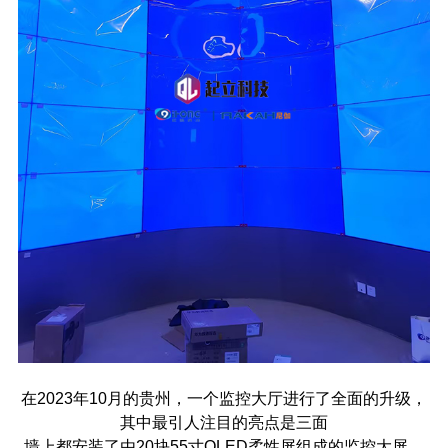
在
2023
年
10
月的贵州，一个监控大厅进行了全面的升级，
其中最引人注目的亮点是三面
墙上都安装了由
20
块
55
寸
OLED
柔性屏组成的监控大屏。