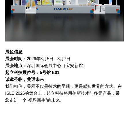
展位信息
展会时间
：
2026
年
3
月
5
日
- 3
月
7
日
展会地点
：深圳国际会展中心（宝安新馆）
起立科技展位号
：
5
号馆
E01
诚邀莅临，共话未来
我们相信，显示不仅是技术的呈现，更是感知世界的方式。在
ISLE 2026
的舞台上，起立科技将用创新技术与多元产品，带
您走进一个
“
视界新生
”
的未来。