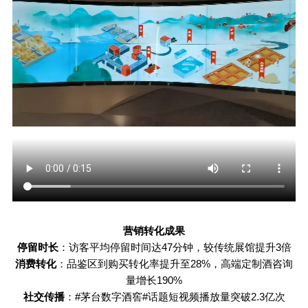
营销转化成果
停留时长
：访客平均停留时间达
47
分钟，较传统展馆提升
3
倍
消费转化
：品鉴区到购买转化率提升至
28%
，高端定制酒咨询
量增长
190%
社交传播
：
#
茅台数字酒窖
#
话题短视频播放量突破
2.3
亿次