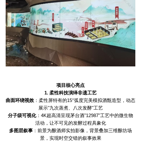
项目核心亮点
1.
柔性科技演绎非遗工艺
曲面环绕视效
：柔性屏特有的
15°
弧度完美模拟酒甑造型，动态
展示
"
九次蒸煮、八次发酵
"
工艺
分子级可视化
：
4K
超高清呈现茅台酒
"12987"
工艺中的微生物
活动，让不可见的发酵过程具象化
多图层叙事
：前景为酿酒师实拍影像，背景叠加三维酿坊场
景，实现时空交错的叙事效果