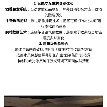
2.
智能交互重构参观体验
酒香触发系统
：当访客靠近品鉴台，屏幕自动切换对应年份酒
的酿造历史
手势调酒游戏
：通过动作捕捉技术，游客可模拟
"
勾兑大师
"
进
行虚拟调酒体验
实时数据艺术
：连接茅台镇气候数据，屏幕粒子效果随当地温
湿度实时变化
3.
建筑级视觉融合
屏体与馆内青砖肌理墙面形成
"
科技与传统
"
的对话
底部水景倒影使屏幕影像产生
"
酒液荡漾
"
的错觉
特制防眩光涂层确保强光环境下画面依然清晰