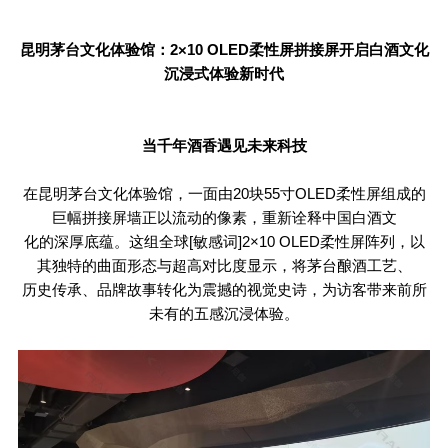
昆明茅台文化体验馆：
2×10 OLED
柔性屏拼接屏开启白酒文化
沉浸式体验新时代
当千年酒香遇见未来科技
在昆明茅台文化体验馆，一面由
20
块
55
寸
OLED
柔性屏组成的
巨幅拼接屏墙正以流动的像素，重新诠释中国白酒文
化的深厚底蕴。这组全球[敏感词]
2
×
10 OLED
柔性屏阵列，以
其独特的曲面形态与超高对比度显示，将茅台酿酒工艺、
历史传承、品牌故事转化为震撼的视觉史诗，为访客带来前所
未有的五感沉浸体验。