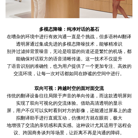
多模态降噪：纯净对话的基石
在嘈杂的环境中进行有效沟通一直是个挑战，但多语种
AI
翻译
透明屏通过集成先进的多模态降噪技术，能够精准识
别并过滤掉背景噪音，无论是喧嚣的街道还是繁忙的机场，都
能确保对话双方的语音清晰传递。这一技术不仅提升
了语音识别的准确性，也为用户提供了一个更加专注、高效的
交流环境，让每一次对话都如同在静谧的空间中进行。
双向可视：跨越时空的面对面交流
传统的翻译设备往往局限于声音的单向传递，而这款透明屏则
实现了双向可视化的交流体验。借助高清透明的显示
屏，用户不仅可以实时看到对方的影像，还能通过屏幕上的虚
拟翻译助手进行直观互动，仿佛对方就在眼前，极大
地增强了交流的亲切感和真实感。这种设计尤其适用于远程会
议、跨国商务谈判等场景，让距离不再是沟通的障碍。