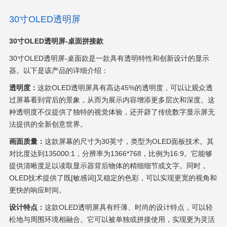
30寸OLED透明屏
30
寸
OLED
透明屏
-
桌面拼接款
30
寸
OLED
透明屏
-
桌面款是一款具有透明特性和创新设计的显示
器。以下是该产品的详细介绍：
透明度：
这款
OLED
透明屏具有高达
45%
的透明度，可以让观众透
过屏幕看到背后的景象，从而为展示内容增添更多层次和深度。这
种透明度不仅提供了独特的视觉体验，还开辟了传统数字显示屏无
法提供的全新创意世界。
画面质量：
这款屏幕的尺寸为
30
英寸，类型为
OLED
面板技术。其
对比度达到
135000:1
，分辨率为
1366*768
，比例为
16:9
。它能够
提供清晰度足以读取显示器背后物体的精细细节或文字。同时，
OLED
技术提供了既[敏感词]又稳定的色彩，可以实现更宽的视角和
更快的响应时间。
设计特点：
这款
OLED
透明屏具有纤薄、时尚的设计特点，可以轻
松地与周围环境相融合。它可以被单独或拼接使用，实现更为灵活