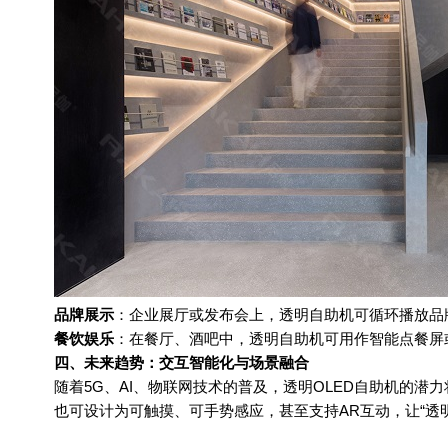
品牌展示
：企业展厅或发布会上，透明自助机可循环播放品
餐饮娱乐
：在餐厅、酒吧中，透明自助机可用作智能点餐屏
四、未来趋势：交互智能化与场景融合
随着
5G
、
AI
、物联网技术的普及，透明
OLED
自助机的潜力
也可设计为可触摸、可手势感应，甚至支持
AR
互动，让
“
透