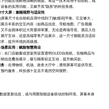
态下仍能呈现鲜艳清晰的画面。将这一技术应用于自助机，既
了设备的实用功能，又赋予其
“
隐形
”
的科技美感。
0
寸大屏：兼顾视野与适应性
的屏幕尺寸在自助机应用中找到了[敏感词]平衡。它足够大，
晰展示丰富的交互内容（如商品信息、导航地图、广告视频
，又不会因体积过大而显得笨重。无论是商场导览、酒店入住
、展厅互动，还是高端零售产品展示，这一尺寸都能灵活适应
需求，提升环境的高级感。
多场景应用：赋能智慧商业
售
：在门店橱窗或货架旁设置透明
OLED
自助机，实物商品与
促销信息叠加展示，吸引顾客驻足互动，提升购买欲。
服务
：在博物馆、机场、政务大厅中，透明屏幕可提供导览、
、预约服务，科技感十足且不遮挡空间视野。
数据更新信息，或与周围智能设备联动控制环境。屏幕本身