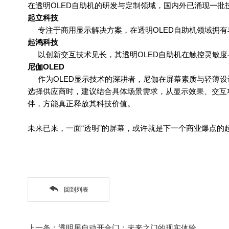
在透明
OLED
自助机的研发与定制领域，国内外已涌现一批技
起立科技
专注于商用显示解决方案，在透明
OLED
自助机领域拥有
起鸿科技
以创新交互技术见长，其透明
OLED
自助机在触控灵敏度
尼伽
OLED
作为
OLED
显示技术的深耕者，尼伽在屏幕素质与轻薄设
选择供应商时，建议结合具体场景需求，从显示效果、交互
伴，方能真正释放其科技价值。
未来已来，一面
“
透明
”
的屏幕，或许就是下一个商业爆点的
回到列表
上一条：透明屏自动开合门：未来之门的现实体验