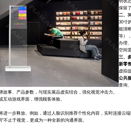
明状
保留
二、
3
30
寸
能清
等）
办理
空间
三、
新零
虚拟
公共
查询
牌故事、产品参数，与现实展品虚实结合，强化视觉冲击力。
或互动游戏界面，增强顾客体验。
将进一步释放。例如，通过人脸识别推荐个性化内容，实时连接云端
明
”
不止于视觉，更成为一种全新的沟通界面。