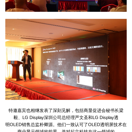
特邀嘉宾也相继发表了深刻见解，包括商显促进会秘书长梁
毅、
LG Display
深圳公司总经理严文圣和
LG Display
透
明
OLED
销售总监朴卿源。他们一致认可了
OLED
透明屏技术在
商业显示领域的前景，并对起立科技在这一领域的