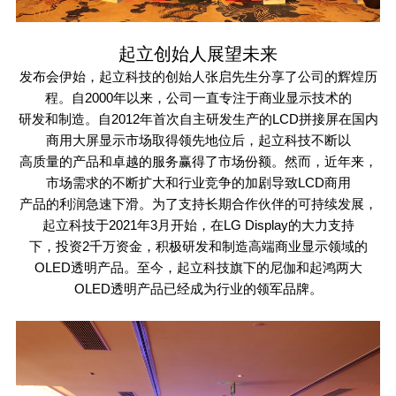
起立创始人展望未来
发布会伊始，起立科技的创始人张启先生分享了公司的辉煌历
程。自
2000
年以来，公司一直专注于商业显示技术的
研发和制造。自
2012
年首次自主研发生产的
LCD
拼接屏在国内
商用大屏显示市场取得领先地位后，起立科技不断以
高质量的产品和卓越的服务赢得了市场份额。然而，近年来，
市场需求的不断扩大和行业竞争的加剧导致
LCD
商用
产品的利润急速下滑。为了支持长期合作伙伴的可持续发展，
起立科技于
2021
年
3
月开始，在
LG Display
的大力支持
下，投资
2
千万资金，积极研发和制造高端商业显示领域的
OLED
透明产品。至今，起立科技旗下的尼伽和起鸿两大
OLED
透明产品已经成为行业的领军品牌。