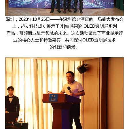
深圳，
2023
年
10
月
26
日——在深圳德金酒店的一场盛大发布会
上，起立科技成功展示了其[敏感词]的
OLED
透明屏系列
产品，引领商业显示领域的未来。这次活动聚集了商业显示行
业的核心人士和特邀嘉宾，共同探讨
OLED
透明屏技术
的创新和前景。