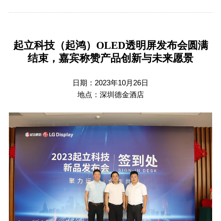
起立科技（起鸿）
OLED
透明屏发布会圆满
结束，嘉宾称赞产品创新与未来愿景
日期：
2023
年
10
月
26
日
地点：深圳德金酒店