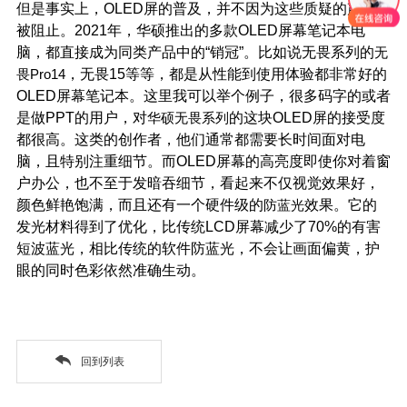
但是
事实上，
OLED
屏的普及，并不因为这些质疑的声音而
被阻止。2021年，华硕推出的多款OLED屏幕笔记本电
脑，都直接成为同类产品中的“销冠”。比如说无畏系列的
无
畏
Pro14
，无畏15等等，都是从性能到使用体验都非常好的
OLED屏幕笔记本。这里我可以举个例子，很多码字的或者
是做PPT的用户，对
华硕无畏系列
的
这块OLED屏的接受度
都很高。这类的创作者，他们通常都需要长时间面对电
脑，且特别注重细节。而OLED屏幕的高亮度即使你对着窗
户办公，也不至于发暗吞细节，看起来不仅视觉效果好，
颜色鲜艳饱满，而且还有一个硬件级的
防蓝光
效果。它的
发光材料得到了优化，比传统LCD屏幕减少了70%的有害
短波蓝光，相比传统的软件防蓝光，不会让画面偏黄，护
眼的同时色彩依然准确生动。
回到列表