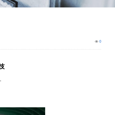
0
技
。