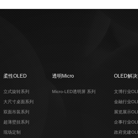
柔性OLED
透明Micro
OLED解
立式旋转系列
Micro-LED透明屏 系列
文博行业OL
大尺寸桌面系列
金融行业OL
双面吊装系列
展览展示OL
超薄壁挂系列
企事行业OL
现场定制
政府党建OL