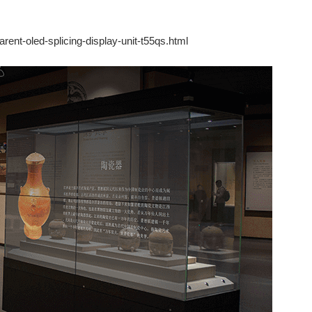
rent-oled-splicing-display-unit-t55qs.html