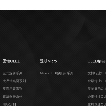
柔性OLED
透明Micro
OLED解
立式旋转系列
Micro-LED透明屏 系列
文博行业OL
大尺寸桌面系列
金融行业OL
双面吊装系列
展览展示OL
超薄壁挂系列
企事行业OL
现场定制
政府党建OL