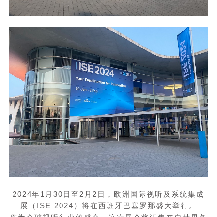
2024年
1
月
30
日至
2
月
2
日，欧洲国际视听及系统集成
展（
ISE 2024
）将在西班牙巴塞罗那盛大举行。