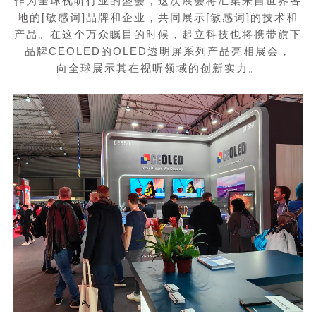
作为全球视听行业的盛会，这次展会将汇集来自世界各
地的[敏感词]品牌和企业，共同展示[敏感词]的技术和
产品。在这个万众瞩目的时候，起立科技也将携带旗下
品牌
CEOLED
的
OLED
透明屏系列产品亮相展会，
向全球展示其在视听领域的创新实力。