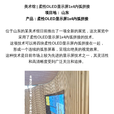
美术馆
|
柔性
OLED
显示屏
1x4
内弧拼接
项目地： 山东
产品：柔性
OLED
显示屏
1x4
内弧拼接
位于山东的某美术馆日前推出了一项全新的展览，这次展览中
采用了柔性
OLED
显示屏
1x4
内弧拼接的技术。
这项技术可以将四块柔性
OLED
显示屏内弧拼接在一起，
形成一个连续的弧形屏幕，呈现出绝美的视觉效果。
这种技术是目前市场上较为先进的显示屏技术之一，其灵活性
和高清晰度受到广泛关注和追捧。